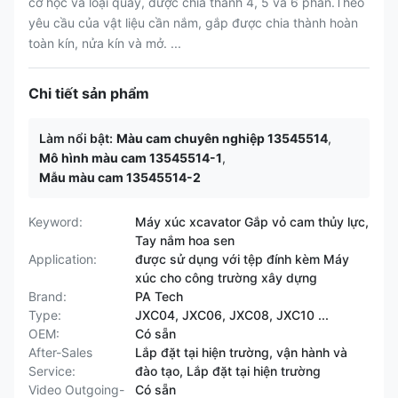
cơ học và loại quay, được chia thành 4, 5 và 6 phần.Theo
yêu cầu của vật liệu cần nắm, gắp được chia thành hoàn
toàn kín, nửa kín và mở. ...
Chi tiết sản phẩm
Làm nổi bật:
Màu cam chuyên nghiệp 13545514
,
Mô hình màu cam 13545514-1
,
Mẫu màu cam 13545514-2
Keyword:
Máy xúc xcavator Gắp vỏ cam thủy lực,
Tay nắm hoa sen
Application:
được sử dụng với tệp đính kèm Máy
xúc cho công trường xây dựng
Brand:
PA Tech
Type:
JXC04, JXC06, JXC08, JXC10 ...
OEM:
Có sẵn
After-Sales
Lắp đặt tại hiện trường, vận hành và
Service:
đào tạo, Lắp đặt tại hiện trường
Video Outgoing-
Có sẵn