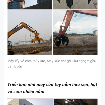
Máy
18-
26-
3
tấn
8-11
12-17
xúc
25
35
5
Dòng
chảy
l / phút
50
90
180
220
2
nhu
cầu
Giờ
mở
l / phút
15
16
15
16
1
cửa
Máy lấy vỏ cam thủy lực, Máy xúc cắt gỗ Gầu ngoạm gầu
bán buôn
Triển lãm nhà máy của tay nắm hoa sen, hạt
vỏ cam nhiều nắm