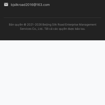
bjsilkroad2016@163.com
Bản quyền © 2021-2026 Beijing Silk Road Enterprise Management
Services Co., Ltd.. Tất cả các quyền được bảo lưu.