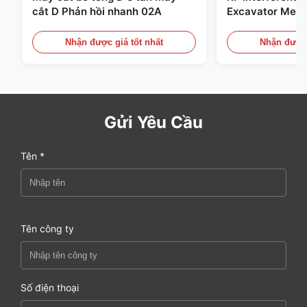
cắt D Phản hồi nhanh 02A
Excavator Meta
Hydraulic Scrap
(Thiết bị chống 
Nhận được giá tốt nhất
Nhận được 
Gửi Yêu Cầu
Tên *
Tên công ty
Số điện thoại