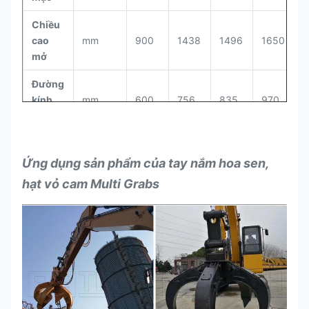
Chiều
cao
mm
900
1438
1496
1650
1
mở
Đường
kính
mm
600
756
835
970
1
kín
Chiều
cao
Ứng dụng sản phẩm của tay nắm hoa sen,
mm
1150
1660
1892
2085
2
đóng
hạt vỏ cam Multi Grabs
cửa
Dung
tích
m³
0,3
0,6
0,8
1
1
thùng
Tối
Kilôgam
800
1600
2000
2600
3
đaTải