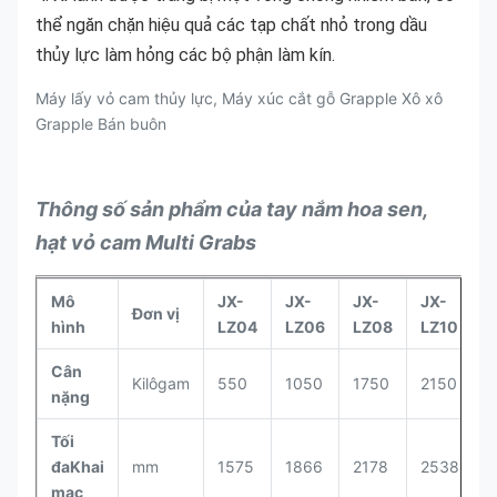
thể ngăn chặn hiệu quả các tạp chất nhỏ trong dầu 
thủy lực làm hỏng các bộ phận làm kín.
Máy lấy vỏ cam thủy lực, Máy xúc cắt gỗ Grapple Xô xô
Grapple Bán buôn
Thông số sản phẩm của tay nắm hoa sen,
hạt vỏ cam Multi Grabs
Mô
JX-
JX-
JX-
JX-
J
Đơn vị
hình
LZ04
LZ06
LZ08
LZ10
L
Cân
Kilôgam
550
1050
1750
2150
2
nặng
Tối
đaKhai
mm
1575
1866
2178
2538
2
mạc